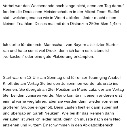
Vorbei war das Wochenende noch lange nicht, denn am Tag darauf
fanden die Deutschen Meisterschaften in der Mixed-Team Staffel
statt, welche genauso wie in Weert abliefen. Jeder macht einen
kleinen Triathlon. Dieses mal mit den Distanzen 250m-5km-1,4km.
Ich durfte für die erste Mannschaft von Bayern als letzter Starter
ran und hatte somit viel Druck, denn ich kann es letztendlich
„verkacken“ oder eine gute Platzierung erkämpfen.
Start war um 12 Uhr am Sonntag und für unser Team ging Anabel
Knoll, die am Vortag 3te bei den Juniorinnen wurde, als erste ins
Rennen. Sie übergab an 2ter Position an Mario Lutz, der am Vortag
5ter bei den Junioren wurde. Mario konnte mit einem anderen erst
einmal vorne wegfahren, aber sie wurden dann wieder von einer
größeren Gruppe eingeholt. Beim Laufen hielt er dann super mit
und übergab an Sarah Neukam. Wie bei ihr das Rennen dann
verlaufen ist weiß ich leider nicht, denn ich musste nach dem Neo
anziehen und kurzem Einschwimmen in den Abklatschbereich.