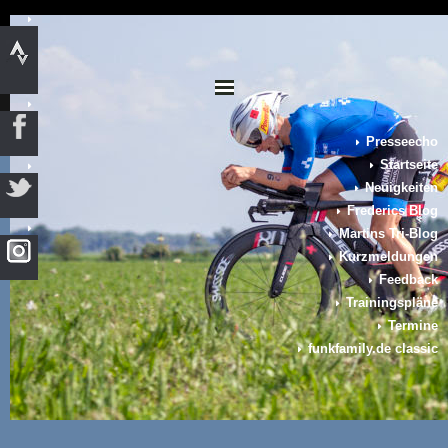
Presseecho
Startseite
Neuigkeiten
Frederics Blog
Martins Tri-Blog
Kurzmeldungen
Feedback
Trainingspläne
Termine
funkfamily.de classic