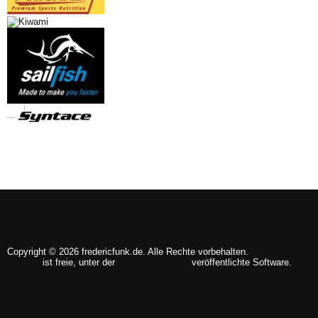
Copyright © 2026 fredericfunk.de. Alle Rechte vorbehalten.
Joomla!
ist freie, unter der
GNU/GPL-Lizenz
veröffentlichte Software.