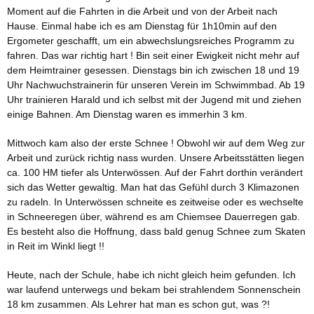
Moment auf die Fahrten in die Arbeit und von der Arbeit nach
Hause. Einmal habe ich es am Dienstag für 1h10min auf den
Ergometer geschafft, um ein abwechslungsreiches Programm zu
fahren. Das war richtig hart ! Bin seit einer Ewigkeit nicht mehr auf
dem Heimtrainer gesessen. Dienstags bin ich zwischen 18 und 19
Uhr Nachwuchstrainerin für unseren Verein im Schwimmbad. Ab 19
Uhr trainieren Harald und ich selbst mit der Jugend mit und ziehen
einige Bahnen. Am Dienstag waren es immerhin 3 km.
Mittwoch kam also der erste Schnee ! Obwohl wir auf dem Weg zur
Arbeit und zurück richtig nass wurden. Unsere Arbeitsstätten liegen
ca. 100 HM tiefer als Unterwössen. Auf der Fahrt dorthin verändert
sich das Wetter gewaltig. Man hat das Gefühl durch 3 Klimazonen
zu radeln. In Unterwössen schneite es zeitweise oder es wechselte
in Schneeregen über, während es am Chiemsee Dauerregen gab.
Es besteht also die Hoffnung, dass bald genug Schnee zum Skaten
in Reit im Winkl liegt !!
Heute, nach der Schule, habe ich nicht gleich heim gefunden. Ich
war laufend unterwegs und bekam bei strahlendem Sonnenschein
18 km zusammen. Als Lehrer hat man es schon gut, was ?!