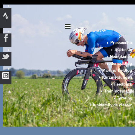
Presseecho
Startseite
Neuigkeiten
Frederics Blog
Martins Tri-Blog
Kurzmeldungen
Feedback
Trainingspläne
Termine
funkfamily.de classic