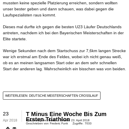
mussten keine spezielle Platzierung erreichen, sondern wollten
unser bester geben und dann schauen, was dabei gegen die
Laufspezialisten raus kommt.
Dieses mal durfte ich gegen die besten U23 Läufer Deutschlands
antreten, nachdem ich bei den Bayerischen Meisterschaften in der
Elite startete.
Wenige Sekunden nach dem Startschuss zur 7,6km langen Strecke
war ich erstmal am Ende des Feldes, wobei ich nicht genau weiß,
ob es an meinen langsamen Start oder an dem sehr schnellen
Start der anderen lag. Wahrscheinlich ein bisschen was von beiden.
WEITERLESEN: DEUTSCHE MEISTERSCHAFTEN CROSSLAUF
23
T Minus Eine Woche Bis Zum
Ersten Triathlon
Apr 2018
Hauptkategorie:
News
Erstellt:
23. April 2018
Geschrieben von
Frederic Funk
Zugriffe:
7033