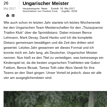
26
Ungarischer Meister
Mai 2017
Hauptkategorie:
News
Erstellt:
26. Mai 2017
Geschrieben von
Frederic Funk
Zugriffe:
8259
Wie auch schon im letzten Jahr startete ich letztes Wochenende
bei den Ungarischen Team Meisterschaften für den „Tiszaujvarosi
Triatlon Klub“ über die Sprintdistanz. Dabei müssen Bence
Lehmann, Mark Devay, David Hanko und Ich die komplette
Distanz gemeinsam bewältigen und die Zeit des dritten wird
gewertet. Letztes Jahr gewannen wir dieses Format und ich
konnte mich ein Jahr lang, als Deutscher, Ungarischer Meister
nennen. Nun hieß es den Titel zu verteidigen, was keineswegs ein
Kinderspiel ist, da die besten ungarischen Triathleten wie Gabor
Faldum, Bence Bicsak, Tamas Toth oder Akos Vanek für ihre
Teams an den Start gingen. Unser Vorteil ist jedoch, dass wir alle
vier am ausgeglichendsten sind.