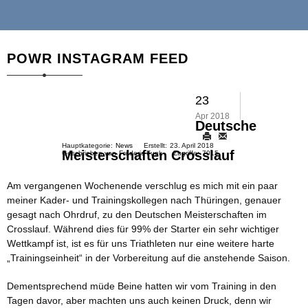
POWR INSTAGRAM FEED
23
Apr 2018
Deutsche
Hauptkategorie:
News
Erstellt:
23. April 2018
Meisterschaften Crosslauf
Geschrieben von
Frederic Funk
Zugriffe:
7015
Am vergangenen Wochenende verschlug es mich mit ein paar
meiner Kader- und Trainingskollegen nach Thüringen, genauer
gesagt nach Ohrdruf, zu den Deutschen Meisterschaften im
Crosslauf. Während dies für 99% der Starter ein sehr wichtiger
Wettkampf ist, ist es für uns Triathleten nur eine weitere harte
„Trainingseinheit“ in der Vorbereitung auf die anstehende Saison.
Dementsprechend müde Beine hatten wir vom Training in den
Tagen davor, aber machten uns auch keinen Druck, denn wir