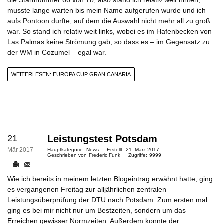
musste lange warten bis mein Name aufgerufen wurde und ich
aufs Pontoon durfte, auf dem die Auswahl nicht mehr all zu groß
war. So stand ich relativ weit links, wobei es im Hafenbecken von
Las Palmas keine Strömung gab, so dass es – im Gegensatz zu
der WM in Cozumel – egal war.
WEITERLESEN: EUROPA CUP GRAN CANARIA
21
Leistungstest Potsdam
Mär 2017
Hauptkategorie:
News
Erstellt:
21. März 2017
Geschrieben von
Frederic Funk
Zugriffe:
9999
Wie ich bereits in meinem letzten Blogeintrag erwähnt hatte, ging
es vergangenen Freitag zur alljährlichen zentralen
Leistungsüberprüfung der DTU nach Potsdam. Zum ersten mal
ging es bei mir nicht nur um Bestzeiten, sondern um das
Erreichen gewisser Normzeiten. Außerdem konnte der