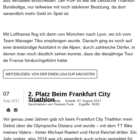
aus Versailles entschieden. Der FGP ist wie die Deutsche Triathlon
Bundesliga, nur teilweise mit noch stärkerer Bestzung, da dort
wesentlich mehr Geld im Spiel ist.
Mit Lufthansa flog ich dann von München nach Lyon, wo ich vom
Team Manager Tibo empfangen wurde. Danach ging es noch auf
eine dreistündige Autofahrt in die Alpen, durch zahlreiche Dörfer, in
denen man noch deutlich sehen konnte, dass die diesjährige Tour
de France hindurchgeführt hatte.
WEITERLESEN: VON DER EINEN LIGA ZUR NÄCHSTEN
07
2. Platz Beim Frankfurt City
Triathlon
Aug 2017
Hauptkategorie:
News
Erstellt:
07. August 2017
Geschrieben von
Frederic Funk
Zugriffe:
9100
Vor genau zwei Jahren gab ich beim Frankfurt City Triathlon mein
Debüt über die Olympische Distanz und wurde – mit dem TT Bike
meines Vaters - hinter Michael Raelert und Horst Reichel dritter. Ein
Jahr später, also 2016 war ich eigentlich auch schon gemeldet für