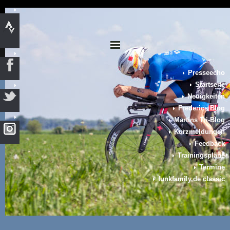
Presseecho
Startseite
Neuigkeiten
Frederics Blog
Martins Tri-Blog
Kurzmeldungen
Feedback
Trainingspläne
Termine
funkfamily.de classic