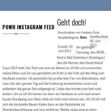
Geht doch!
POWR INSTAGRAM FEED
Geschrieben von
Frederic Funk
News
Veröffentlicht:
Hauptkategorie:
09. Juni
2013
Erstellt: 09.
Am gestrigen
Juni 2013
Samstag, den 08.06.,
fand in Bad Schönborn (Kraichgau)
das 2te Rennen des Deutschland
Cups 2013 statt. Der Start war erst am Abend um 19 Uhr und so konnten
meine Eltern und ich uns gemütlich um 8 Uhr in der Früh auf den Weg zum
Hardtsee machen. Ich persönlich bin ja eher kein Fan von Abendstarts, weil
man sich den ganzen Tag auf die Ernährung konzentrieren muss und
außerdem die ganze Zeit aufgeregt ist :) Aber das konnte man halt nicht
ändern. Um ca 14 Uhr kamen wir dann am Hardtsee an und nach einem
kurzen Rundgang zum Start ruhte ich mich noch einmal aus. Um 16 Uhr traf
sich der komplette Bayern Kader dann an der Radstrecke zur
Streckenbesichtigung und zum einfahren. Relativ zügig ging es dann