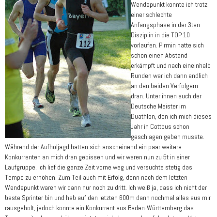
Wendepunkt konnte ich trotz
einer schlechte
Anfangsphase in der 3ten
Disziplin in die TOP 10
vorlaufen. Pirmin hatte sich
schon einen Abstand
erkämpft und nach eineinhalb
Runden war ich dann endlich
an den beiden Verfolgern
dran. Unter ihnen auch der
Deutsche Meister im
Duathlon, den ich mich dieses
Jahr in Cottbus schon
geschlagen geben musste.
Während der Aufholjagd hatten sich anscheinend ein paar weitere
Konkurrenten an mich dran gebissen und wir waren nun zu 5t in einer
Laufgruppe. Ich lief die ganze Zeit vorne weg und versuchte stetig das
Tempo zu erhöhen. Zum Teil auch mit Erfolg, denn nach dem letzten
Wendepunkt waren wir dann nur noch zu dritt. Ich weiß ja, dass ich nicht der
beste Sprinter bin und hab auf den letzten 600m dann nochmal alles aus mir
rausgeholt, jedoch konnte ein Konkurrent aus Baden-Württemberg das