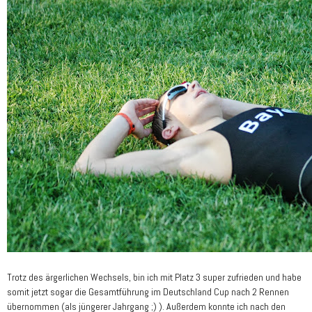
Trotz des ärgerlichen Wechsels, bin ich mit Platz 3 super zufrieden und habe
somit jetzt sogar die Gesamtführung im Deutschland Cup nach 2 Rennen
übernommen (als jüngerer Jahrgang ;) ). Außerdem konnte ich nach den