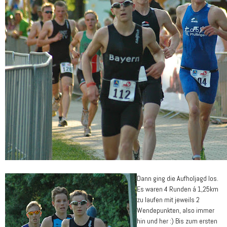
Dann ging die Aufholjagd los.
Es waren 4 Runden á 1,25km
zu laufen mit jeweils 2
Wendepunkten, also immer
hin und her :) Bis zum ersten