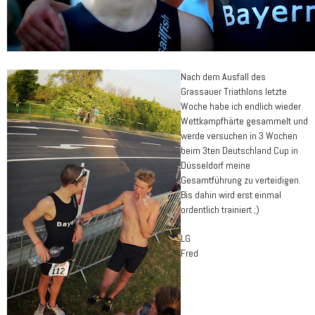
Nach dem Ausfall des
Grassauer Triathlons letzte
Woche habe ich endlich wieder
Wettkampfhärte gesammelt und
werde versuchen in 3 Wochen
beim 3ten Deutschland Cup in
Düsseldorf meine
Gesamtführung zu verteidigen.
Bis dahin wird erst einmal
ordentlich trainiert ;)
LG
Fred