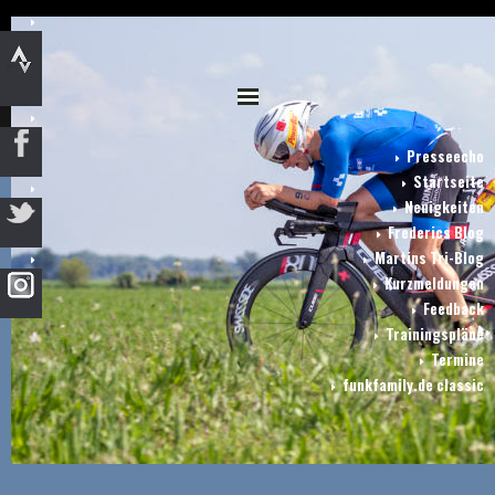
Presseecho
Startseite
Neuigkeiten
Frederics Blog
Martins Tri-Blog
Kurzmeldungen
Feedback
Trainingspläne
Termine
funkfamily.de classic