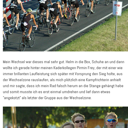
Mein Wechsel war dieses mal sehr gut. Helm in die Box, Schuhe an und dann
wollte ich gerade hinter meinen Kaderkollegen Pirmin Frey, der mit einer wie
immer brillanten Laufleistung sich später mit Vorsprung den Sieg holte, aus
der Wechselzone rauslaufen, als mich plötzlich eine Kampfrichterin anhielt
und mir sagte, dass ich mein Rad falsch herum an die Stange gehängt habe
und somit musste ich es erst einmal umdrehen und lief dann etwas
"angekotzt" als letzter der Gruppe aus der Wechselzone.