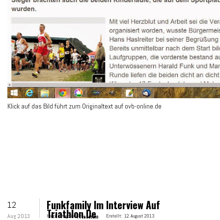
Klick auf das Bild führt zum Originaltext auf ovb-online.de
Funkfamily Im Interview Auf
12
Triathlon.de
Aug 2013
Hauptkategorie:
Presseecho
Erstellt:
12. August 2013