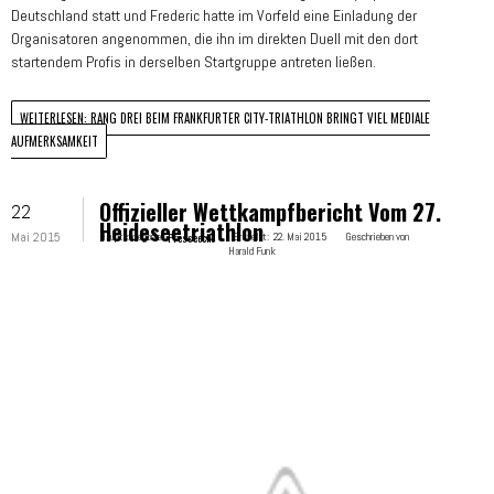
Deutschland statt und Frederic hatte im Vorfeld eine Einladung der
Organisatoren angenommen, die ihn im direkten Duell mit den dort
startendem Profis in derselben Startgruppe antreten ließen.
WEITERLESEN: RANG DREI BEIM FRANKFURTER CITY-TRIATHLON BRINGT VIEL MEDIALE
AUFMERKSAMKEIT
Offizieller Wettkampfbericht Vom 27.
22
Heideseetriathlon
Mai 2015
Hauptkategorie:
Presseecho
Erstellt:
22. Mai 2015
Geschrieben von
Harald Funk