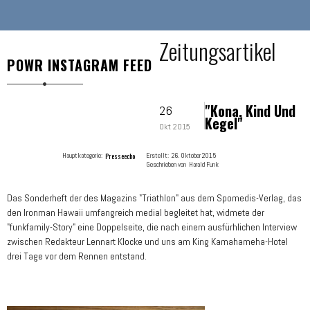
Zeitungsartikel
POWR INSTAGRAM FEED
"Kona, Kind Und
26
Kegel"
Okt 2015
Hauptkategorie:
Presseecho
Erstellt:
26. Oktober 2015
Geschrieben von
Harald Funk
Das Sonderheft der des Magazins "Triathlon" aus dem Spomedis-Verlag, das
den Ironman Hawaii umfangreich medial begleitet hat, widmete der
"funkfamily-Story" eine Doppelseite, die nach einem ausfürhlichen Interview
zwischen Redakteur Lennart Klocke und uns am King Kamahameha-Hotel
drei Tage vor dem Rennen entstand.