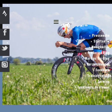
Presseecho
Startseite
Neuigkeiten
Frederics Blog
Martins Tri-Blog
Kurzmeldungen
Feedback
Trainingspläne
Termine
funkfamily.de classic