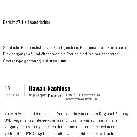
Bericht 27. Heideseetriathlon
Sämtliche Ergebnislisten von Forst (auch die Ergebnisse von Heike und mir;
Die Jahrgänge 45 und älter sowie die Frauen sind in einer separaten
finden sich hier
Startgruppe gestartet)
Hawaii-Nachlese
18
Dez 2013
Hauptkategorie:
Presseecho
Erstellt:
18. Dezember 2013
Geschrieben von
Harald Funk
Vor vier Wochen rief mich eine Redakteurin von unserer Regional-Zeitung
OVB wegen eines Inteviews anlässlich des Hawaii-Ironman an, am
vergangenen Montag erschien der daraus entstandene Text in der
auf
ovb-
gedruckten OVB-Ausgabe und
mittlerweile steht er auch