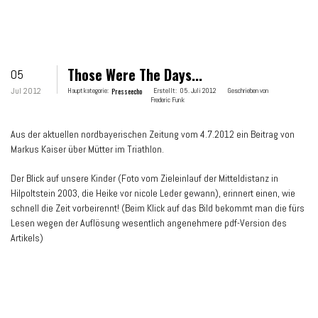
Those Were The Days...
05
Jul 2012
Hauptkategorie:
Presseecho
Erstellt:
05. Juli 2012
Geschrieben von
Frederic Funk
Aus der aktuellen nordbayerischen Zeitung vom 4.7.2012 ein Beitrag von
Markus Kaiser über Mütter im Triathlon.
Der Blick auf unsere Kinder (Foto vom Zieleinlauf der Mitteldistanz in
Hilpoltstein 2003, die Heike vor nicole Leder gewann), erinnert einen, wie
schnell die Zeit vorbeirennt! (Beim Klick auf das Bild bekommt man die fürs
Lesen wegen der Auflösung wesentlich angenehmere pdf-Version des
Artikels)