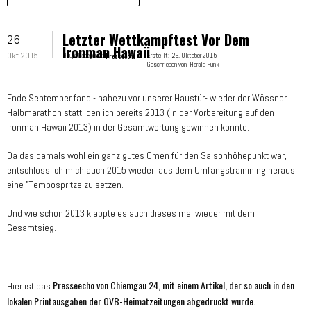
Letzter Wettkampftest Vor Dem
26
Ironman Hawaii
Okt 2015
Hauptkategorie:
Presseecho
Erstellt:
26. Oktober 2015
Geschrieben von
Harald Funk
Ende September fand - nahezu vor unserer Haustür- wieder der Wössner
Halbmarathon statt, den ich bereits 2013 (in der Vorbereitung auf den
Ironman Hawaii 2013) in der Gesamtwertung gewinnen konnte.
Da das damals wohl ein ganz gutes Omen für den Saisonhöhepunkt war,
entschloss ich mich auch 2015 wieder, aus dem Umfangstrainining heraus
eine "Tempospritze zu setzen.
Und wie schon 2013 klappte es auch dieses mal wieder mit dem
Gesamtsieg.
Presseecho von Chiemgau 24, mit einem Artikel, der so auch in den
Hier ist das
lokalen Printausgaben der OVB-Heimatzeitungen abgedruckt wurde.