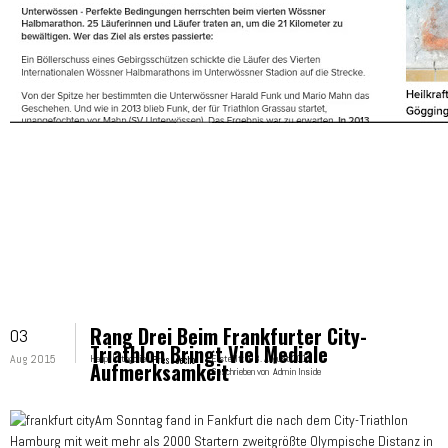
Rang Drei Beim Frankfurter City-
03
Triathlon Bringt Viel Mediale
Aug 2015
Hauptkategorie:
Presseecho
Erstellt:
03. August 2015
Aufmerksamkeit
Geschrieben von
Admin Inside
Am Sonntag fand in Fankfurt die nach dem City-Triathlon
Hamburg mit weit mehr als 2000 Startern zweitgrößte Olympische Distanz in