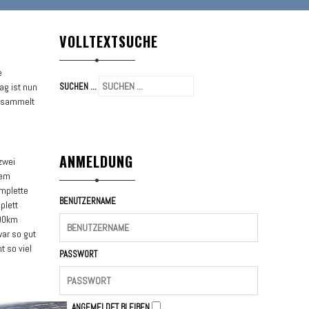
VOLLTEXTSUCHE
e
ag ist nun
SUCHEN ...
gesammelt
ANMELDUNG
zwei
sem
omplette
BENUTZERNAME
plett
000km
war so gut
t so viel
PASSWORT
ANGEMELDET BLEIBEN