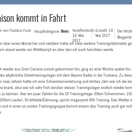
aison kommt in Fahrt
en von
Frederic Funk
News
Veröffentlicht:
Erstellt: 19.
Der letzt
Hauptkategorie:
19. Mai
Mai 2017
Blogeintr
2017
r über einen Monat her und seitdem habe ich viele weitere Trainingskilometer 
m stand wieder ein Wettkampf an über den ich euch berichten werde.
 wieder aus Gran Canaria zurück gekommen bin, ging es eine Woche später für 
as alljährliche Ostertrainingslager mit dem Bayern Kader in die Toskana. Zu die
or zwei Jahren hatte ich eine Schienbeinverletzung und letztes Jahr war ich die k
e krank, also war ich sehr froh darüber dieses Trainingslager endlich wieder kom
 zu können. Hier ein paar Zahlen für die 15 Trainingstage: 60km Schwimmen, 1
200km Laufen, 3h Athletik/Dehnung, sprich insgesamt 65h Training. Das Wetter 
e und in einer so coolen Trainingsgruppe kommt einem das Training auch gar nich
r.