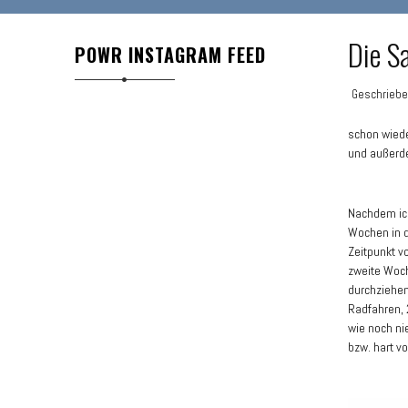
Die S
POWR INSTAGRAM FEED
Geschrieb
schon wiede
und außerde
Nachdem ich
Wochen in d
Zeitpunkt v
zweite Woch
durchziehen
Radfahren, 
wie noch ni
bzw. hart vo