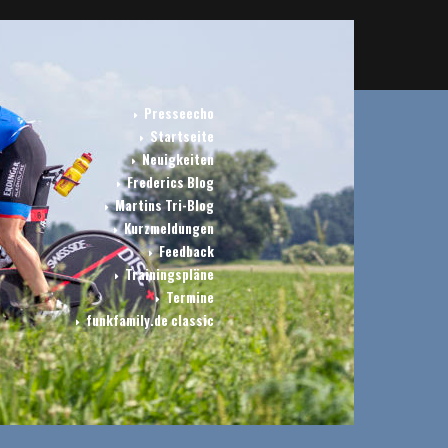
Presseecho
Startseite
Neuigkeiten
Frederics Blog
Martins Tri-Blog
Kurzmeldungen
Feedback
Trainingspläne
Termine
funkfamily.de classic