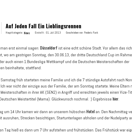
Auf Jeden Fall Ein Lieblingsrennen
Hauptkategorie:
News
Erstellt:
01. Juli 2013
Geschrieben von
Frederic Funk
Düsseldorf
 man erst einmal sagen:
ist eine echt schöne Stadt. Vor allem das rich
t, wo am gestrigen Sonntag, den 30.06.13, der dritte Deutschland Cup im Rahm
 der auch einen 1.Bundesliga Wettkampf und die Deutschen Meisterschaften der
en beinhaltete, stattfand.
 Samstag früh starteten meine Familie und ich die 7 stündige Autofahrt nach Nor
 Ich war nicht der einzige aus der Familie, der am Sonntag startete. Meine Eltern
eisterschaften in ihrer AK (SEN2) in Angriff und erreichten jeweils einen Vize-Ti
hier
Deutschen Meistertitel (Mama). Glückwunsch nochmal. :) Ergebnisse
.
Hotel
g um 14 Uhr kamen wir dann an unserem hübschen
an. Den Nachmittag ve
it ausruhen, Strecken besichtigen, Startunterlagen abholen und der Nudelparty 
n Tag hieß es dann um 7 Uhr aufstehen und frühstücken. Das Frühstück war eige