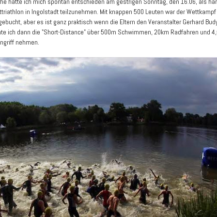
he hatte ich mich spontan entschieden am gestrigen Sonntag, den 16.06, als har
ttriathlon in Ingolstadt teilzunehmen. Mit knappen 500 Leuten war der Wettkampf 
ebucht, aber es ist ganz praktisch wenn die Eltern den Veranstalter Gerhard Bud
te ich dann die "Short-Distance" über 500m Schwimmen, 20km Radfahren und 4
Angriff nehmen.