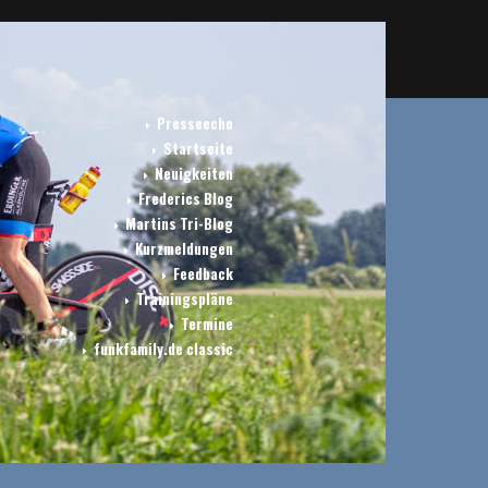
Presseecho
Startseite
Neuigkeiten
Frederics Blog
Martins Tri-Blog
Kurzmeldungen
Feedback
Trainingspläne
Termine
funkfamily.de classic