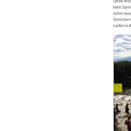
Letzte Woc
beim Sprin
schon ausg
Somit konn
Laufen in 