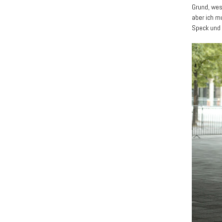
Grund, wes
aber ich m
Speck und 