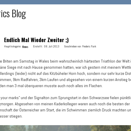
rics Blog
Endlich Mal Wieder Zweiter ;)
Hauptkategorie:
News
Erstellt:
08. Juli 2013
Geschrieben von
Frederic Funk
 Briten am Samstag in Wales beim wahrscheinlich härtesten Triathlon der Welt in
räne Siege mit nach Hause genommen hatten, war ich gestern mit meinem Wett
Allerdings (leider) nicht auf das Kitzbüheler Horn hoch, sondern nur sehr kurze Di
mmen, 9km Radfahren, 3km Laufen und abgesehen von einem kurzen Anstieg 
den man 3 mal überqueren musste auch noch alles im Flachen.
 your marks" und der Signalton zum Sprungstart in den Schwarzsee fielen pünktl
morgen. Abgesehen von meinen Kaderkollegen waren auch noch die besten der
chaft der Österreicher am Start, die im Schwimmen ziemlich Druck machten un
sser stiegen.