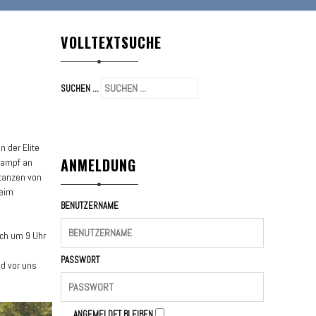
VOLLTEXTSUCHE
SUCHEN ...
 der Elite
ANMELDUNG
kampf an
stanzen von
beim
BENUTZERNAME
ich um 9 Uhr
PASSWORT
d vor uns
ANGEMELDET BLEIBEN