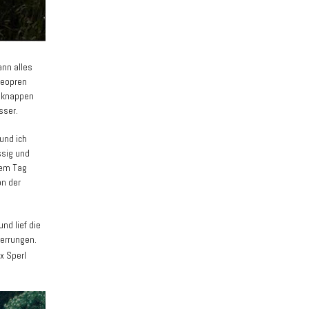
ann alles
Neopren
n knappen
sser.
und ich
ssig und
sem Tag
on der
nd lief die
 errungen.
x Sperl