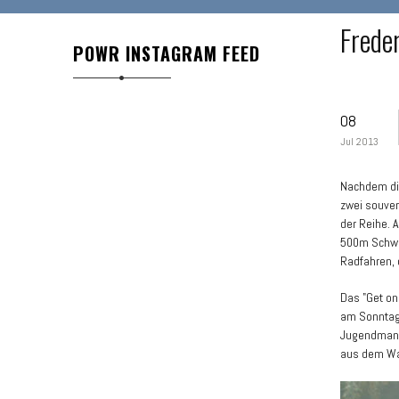
Frede
POWR INSTAGRAM FEED
08
Jul 2013
Nachdem die
zwei souve
der Reihe. 
500m Schwi
Radfahren, 
Das "Get on
am Sonntag
Jugendmanns
aus dem Wa