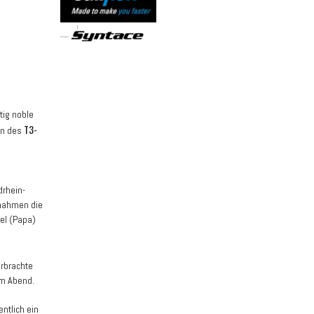
tig noble
T3-
en des
drhein-
 nahmen die
tel (Papa)
rbrachte
am Abend.
ntlich ein