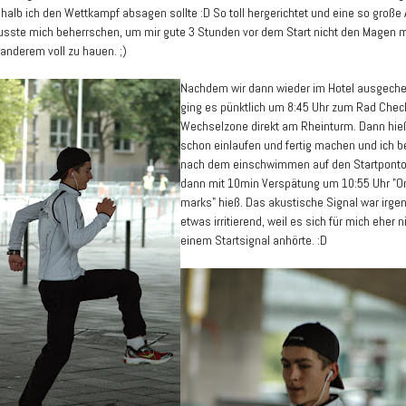
halb ich den Wettkampf absagen sollte :D So toll hergerichtet und eine so große
usste mich beherrschen, um mir gute 3 Stunden vor dem Start nicht den Magen mi
anderem voll zu hauen. ;)
Nachdem wir dann wieder im Hotel ausgechec
ging es pünktlich um 8:45 Uhr zum Rad Check
Wechselzone direkt am Rheinturm. Dann hie
schon einlaufen und fertig machen und ich 
nach dem einschwimmen auf den Startponto
dann mit 10min Verspätung um 10:55 Uhr "O
marks" hieß. Das akustische Signal war irge
etwas irritierend, weil es sich für mich eher 
einem Startsignal anhörte. :D