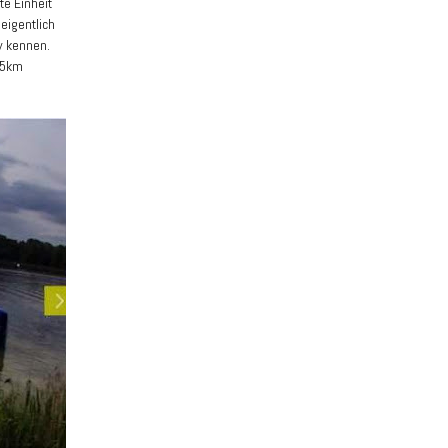
te Einheit
eigentlich
y kennen.
,5km