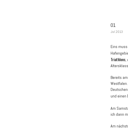
01
Jul 2013
Eins muss
Hafengebie
Triathlons
,
Altersklass
Bereits am
Westfalen.
Deutschen M
und einen 
Am Samsta
ich dann m
Am nächste