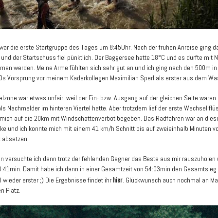
 war die erste Startgruppe des Tages um 8:45Uhr. Nach der frühen Anreise ging d
 und der Startschuss fiel pünktlich. Der Baggersee hatte 18°C und es durfte mit 
n werden. Meine Arme fühlten sich sehr gut an und ich ging nach den 500m i
0s Vorsprung vor meinem Kaderkollegen Maximilian Sperl als erster aus dem Wa
lzone war etwas unfair, weil der Ein- bzw. Ausgang auf der gleichen Seite waren 
ls Nachmelder im hinteren Viertel hatte. Aber trotzdem lief der erste Wechsel flü
 mich auf die 20km mit Windschattenverbot begeben. Das Radfahren war an die
ke und ich konnte mich mit einem 41 km/h Schnitt bis auf zweieinhalb Minuten v
 absetzen.
n versuchte ich dann trotz der fehlenden Gegner das Beste aus mir rauszuholen u
4:41min. Damit habe ich dann in einer Gesamtzeit von 54:03min den Gesamtsieg
hier
 wieder erster ;) Die Ergebnisse findet ihr
. Glückwunsch auch nochmal an Ma
n Platz.