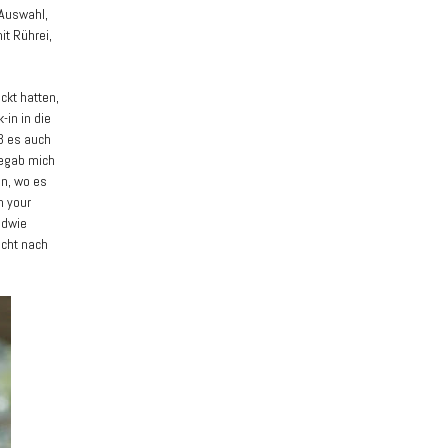
 Auswahl,
t Rührei,
kt hatten,
-in in die
ß es auch
begab mich
n, wo es
n your
ndwie
nicht nach