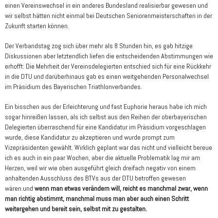
einen Vereinswechsel in ein anderes Bundesland realisierbar gewesen und
wir selbst hätten nicht einmal bei Deutschen Seniorenmeisterschaften in der
Zukunft starten können.
Der Verbandstag zog sich über mehr als 8 Stunden hin, es gab hitzige
Diskussionen aber letztendlich liefen die entscheidenden Abstimmungen wie
erhofft: Die Mehrheit der Vereinsdelegierten entschied sich für eine Rückkehr
in die DTU und darüberhinaus gab es einen weitgehenden Personalwechsel
im Präsidium des Bayerischen Triathlonverbandes.
Ein bisschen aus der Erleichterung und fast Euphorie heraus habe ich mich
sogar hinreißen lassen, als ich selbst aus den Reihen der oberbayerischen
Delegierten überraschend für eine Kandidatur im Präsidium vorgeschlagen
wurde, diese Kandidatur zu akzeptieren und wurde prompt zum
Vizepräsidenten gewählt.
Wirklich geplant war das nicht und vielleicht bereue
ich es auch in ein paar Wochen, aber die aktuelle Problematik lag mir am
Herzen, weil wir wie oben ausgeführt
gleich dreifach negativ von einem
anhaltenden Ausschluss des BTVs aus der DTU betroffen gewesen
wären.
und
wenn man etwas verändern will, reicht es manchmal zwar, wenn
man richtig abstimmt, manchmal muss man aber auch einen Schritt
weitergehen und bereit sein, selbst mit zu gestalten.