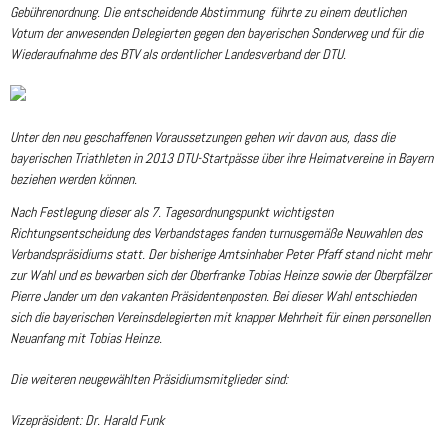
Gebührenordnung. Die entscheidende Abstimmung führte zu einem deutlichen
Votum der anwesenden Delegierten gegen den bayerischen Sonderweg und für die
Wiederaufnahme des BTV als ordentlicher Landesverband der DTU.
Unter den neu geschaffenen Voraussetzungen gehen wir davon aus, dass die
bayerischen Triathleten in 2013 DTU-Startpässe über ihre Heimatvereine in Bayern
beziehen werden können.
Nach Festlegung dieser als 7. Tagesordnungspunkt wichtigsten
Richtungsentscheidung des Verbandstages fanden turnusgemäße Neuwahlen des
Verbandspräsidiums statt. Der bisherige Amtsinhaber Peter Pfaff stand nicht mehr
zur Wahl und es bewarben sich der Oberfranke Tobias Heinze sowie der Oberpfälzer
Pierre Jander um den vakanten Präsidentenposten. Bei dieser Wahl entschieden
sich die bayerischen Vereinsdelegierten mit knapper Mehrheit für einen personellen
Neuanfang mit Tobias Heinze.
Die weiteren neugewählten Präsidiumsmitglieder sind:
Vizepräsident: Dr. Harald Funk