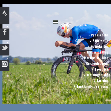
Presseecho
Startseite
Neuigkeiten
Frederics Blog
Martins Tri-Blog
Kurzmeldungen
Feedback
Trainingspläne
Termine
funkfamily.de classic