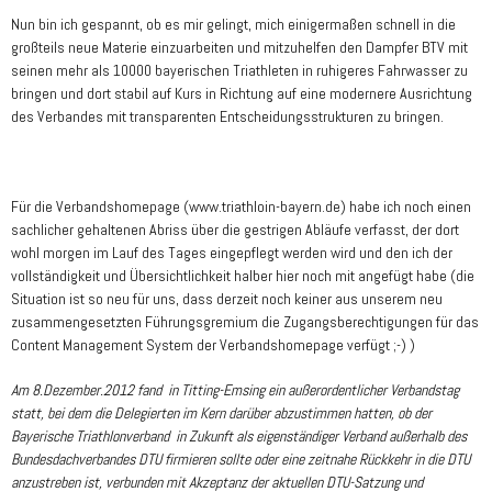
Nun bin ich gespannt, ob es mir gelingt, mich einigermaßen schnell in die
großteils neue Materie einzuarbeiten und mitzuhelfen den Dampfer BTV mit
seinen mehr als 10000 bayerischen Triathleten in ruhigeres Fahrwasser zu
bringen und dort stabil auf Kurs in Richtung auf eine modernere Ausrichtung
des Verbandes mit transparenten Entscheidungsstrukturen zu bringen.
Für die Verbandshomepage (www.triathloin-bayern.de) habe ich noch einen
sachlicher gehaltenen Abriss über die gestrigen Abläufe verfasst, der dort
wohl morgen im Lauf des Tages eingepflegt werden wird und den ich der
vollständigkeit und Übersichtlichkeit halber hier noch mit angefügt habe (die
Situation ist so neu für uns, dass derzeit noch keiner aus unserem neu
zusammengesetzten Führungsgremium die Zugangsberechtigungen für das
Content Management System der Verbandshomepage verfügt ;-) )
Am 8.Dezember.2012 fand in Titting-Emsing ein außerordentlicher Verbandstag
statt, bei dem die Delegierten im Kern darüber abzustimmen hatten, ob der
Bayerische Triathlonverband in Zukunft als eigenständiger Verband außerhalb des
Bundesdachverbandes DTU firmieren sollte oder eine zeitnahe Rückkehr in die DTU
anzustreben ist, verbunden mit Akzeptanz der aktuellen DTU-Satzung und