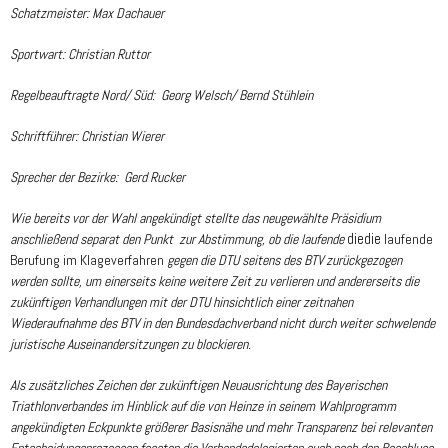
Schatzmeister: Max Dachauer
Sportwart: Christian Ruttor
Regelbeauftragte Nord/ Süd: Georg Welsch/ Bernd Stühlein
Schriftführer: Christian Wierer
Sprecher der Bezirke: Gerd Rucker
Wie bereits vor der Wahl angekündigt stellte das neugewählte Präsidium
anschließend separat den Punkt zur Abstimmung, ob die laufende
die
die
laufende
Berufung im Klageverfahren
gegen die DTU seitens des BTV zurückgezogen
werden sollte, um einerseits keine weitere Zeit zu verlieren und andererseits die
zukünftigen Verhandlungen mit der DTU hinsichtlich einer zeitnahen
Wiederaufnahme des BTV in den Bundesdachverband nicht durch weiter schwelende
juristische Auseinandersitzungen zu blockieren.
Als zusätzliches Zeichen der zukünftigen Neuausrichtung des Bayerischen
Triathlonverbandes im Hinblick auf die von Heinze in seinem Wahlprogramm
angekündigten Eckpunkte größerer Basisnähe und mehr Transparenz bei relevanten
Entscheidungsprozessen fassten die Verbandsdelegierten auch noch den Beschluss,