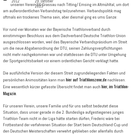
2012
29. Oktober
unseren Verein SG Grassau nach Titting/ Emsing im Altmühltal, um dort
2013
am außerordentlichen Verbandstag teilzunehmen. Verbandspolitik mag
oftmals ein trockenes Thema sein, aber diesmal ging es ums Ganze:
Vor rund vier Monaten war der Bayerische Triathlonverband durch
einstimmigen Beschluss aus dem Dachverband Deutsche Triathlon-Union
ausgeschlossen worden, weil das Bayerische Verbandspräsidium im Streit
um die neue Abgabenordnung der DTU, seinen Zahlungsverpflichtungen
nicht mehr nachgekommen war und stattdessen die DTU unter Umgehung
der Sportgerichtsbarkeit vor einem ordentlichen Gericht verklagt hatte.
Die ausführliche Version der diesem Streit zugrundeliegenden Fakten und
hier auf Triathlonszene,de
persönlichen Animositäten kann man
nachlesen.
hier, im Triathlon-
Eine wesentlich kürzer gefasste Übersicht findet man auch
Magazin
.
Für unseren Verein, unsere Familie und für uns selbst bedeutet diese
Situation, dass unser gerade in die 2. Bundesliga aufgestiegenes junges
Triathlon-Team nicht in der Liga hätte starten dürfen, Frederic wäre bei
Frotbestand der verfahrenen Situation der Start beim Deutschland-Cup und
den Deutschen Meisterschaften verwehrt geblieben oder allenfalls durch