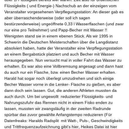
Flüssigkeits ( und Energie-) Nachschub an der einzeigen vom
Veranstalter vorgesehenen Verpflegungsstation: An dieser gab es
aber überraschenderweise (oder soll ich sagen
bestürzenderweise) ungeöffnete 0,33 l Wasserflaschen (und zwar
nur eine pro Teilnehmer) und Papp-Becher mit Wasser !!
Wenigsten stand sie in einem ebenen Stück. Als wir 1995 in
Schwerin die Deutschen Meisterschaften über die Langdistanz
absolviert haben, hatte der Veranstalter eine Verpflegungsstation
an einem Bergabstück platziert und auch Becher mit Wasser
herausgegeben. Nun versucht mal in voller Fahrt das Wasser zu
erhalten. Es war also eine Vollbremsung angesagt und dann hast
du auch nur ein Flasche, bzw. einen Becher Wasser erhalten.
Harald hat sogar noch überlegt umzudrehen und sich einige
Becher Wasser vorne in die Lenker- Flasche zu gießen, es aber
dann doch sein lassen. Gut, die anderen Athleten mussten da
auch durch. Um bei ungewollt reduzierter Flüssigkeits- und
Nahrungszufuhr das Rennen nicht in einem Fisko enden zu
lassen, mussten wir zwangsläufig in der zweiten Radrunde
spürbar das zuvor gewählte Anfangstempo reduzieren (Für
Datenfreaks:
Haralds Radsplit mit Watt-, Puls-, Geschwindigkeits
und Trittfrequenzaufzeichnung gibt's hier
, Heikes Datei ist
hier