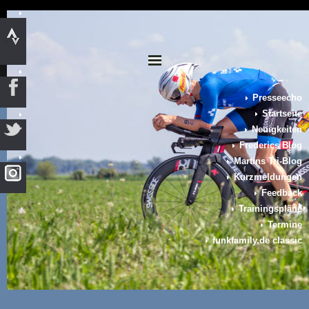
Presseecho
Startseite
Neuigkeiten
Frederics Blog
Martins Tri-Blog
Kurzmeldungen
Feedback
Trainingspläne
Termine
funkfamily.de classic