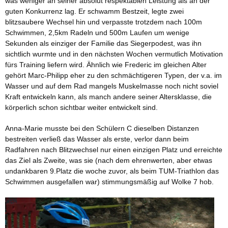
was weniger an seiner absolut respektablen Leistung als an der
guten Konkurrenz lag. Er schwamm Bestzeit, legte zwei
blitzsaubere Wechsel hin und verpasste trotzdem nach 100m
Schwimmen, 2,5km Radeln und 500m Laufen um wenige
Sekunden als einziger der Familie das Siegerpodest, was ihn
sichtlich wurmte und in den nächsten Wochen vermutlich Motivation
fürs Training liefern wird. Ähnlich wie Frederic im gleichen Alter
gehört Marc-Philipp eher zu den schmächtigeren Typen, der v.a. im
Wasser und auf dem Rad mangels Muskelmasse noch nicht soviel
Kraft entwickeln kann, als manch andere seiner Altersklasse, die
körperlich schon sichtbar weiter entwickelt sind.
Anna-Marie musste bei den Schülern C dieselben Distanzen
bestreiten verließ das Wasser als erste, verlor dann beim
Radfahren nach Blitzwechsel nur einen einzigen Platz und erreichte
das Ziel als Zweite, was sie (nach dem ehrenwerten, aber etwas
undankbaren 9.Platz die woche zuvor, als beim TUM-Triathlon das
Schwimmen ausgefallen war) stimmungsmäßig auf Wolke 7 hob.