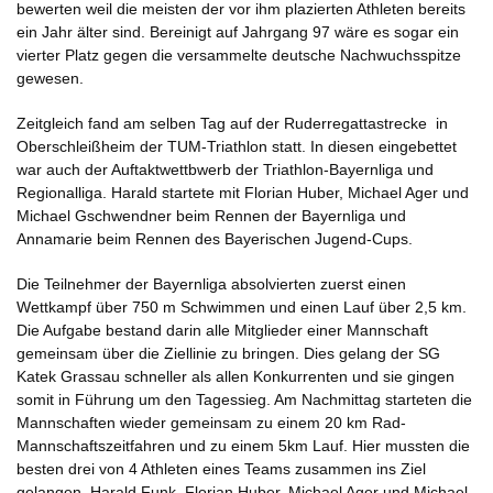
bewerten weil die meisten der vor ihm plazierten Athleten bereits
ein Jahr älter sind. Bereinigt auf Jahrgang 97 wäre es sogar ein
vierter Platz gegen die versammelte deutsche Nachwuchsspitze
gewesen.
Zeitgleich fand am selben Tag auf der Ruderregattastrecke in
Oberschleißheim der TUM-Triathlon statt. In diesen eingebettet
war auch der Auftaktwettbwerb der Triathlon-Bayernliga und
Regionalliga. Harald startete mit Florian Huber, Michael Ager und
Michael Gschwendner beim Rennen der Bayernliga und
Annamarie beim Rennen des Bayerischen Jugend-Cups.
Die Teilnehmer der Bayernliga absolvierten zuerst einen
Wettkampf über 750 m Schwimmen und einen Lauf über 2,5 km.
Die Aufgabe bestand darin alle Mitglieder einer Mannschaft
gemeinsam über die Ziellinie zu bringen. Dies gelang der SG
Katek Grassau schneller als allen Konkurrenten und sie gingen
somit in Führung um den Tagessieg. Am Nachmittag starteten die
Mannschaften wieder gemeinsam zu einem 20 km Rad-
Mannschaftszeitfahren und zu einem 5km Lauf. Hier mussten die
besten drei von 4 Athleten eines Teams zusammen ins Ziel
gelangen. Harald Funk, Florian Huber, Michael Ager und Michael