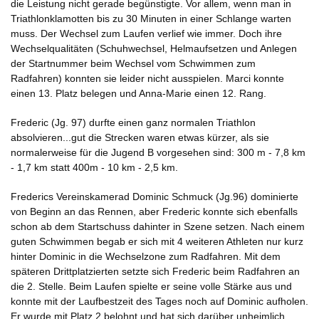
die Leistung nicht gerade begünstigte. Vor allem, wenn man in
Triathlonklamotten bis zu 30 Minuten in einer Schlange warten
muss. Der Wechsel zum Laufen verlief wie immer. Doch ihre
Wechselqualitäten (Schuhwechsel, Helmaufsetzen und Anlegen
der Startnummer beim Wechsel vom Schwimmen zum
Radfahren) konnten sie leider nicht ausspielen. Marci konnte
einen 13. Platz belegen und Anna-Marie einen 12. Rang.
Frederic (Jg. 97) durfte einen ganz normalen Triathlon
absolvieren...gut die Strecken waren etwas kürzer, als sie
normalerweise für die Jugend B vorgesehen sind: 300 m - 7,8 km
- 1,7 km statt 400m - 10 km - 2,5 km.
Frederics Vereinskamerad Dominic Schmuck (Jg.96) dominierte
von Beginn an das Rennen, aber Frederic konnte sich ebenfalls
schon ab dem Startschuss dahinter in Szene setzen. Nach einem
guten Schwimmen begab er sich mit 4 weiteren Athleten nur kurz
hinter Dominic in die Wechselzone zum Radfahren. Mit dem
späteren Drittplatzierten setzte sich Frederic beim Radfahren an
die 2. Stelle. Beim Laufen spielte er seine volle Stärke aus und
konnte mit der Laufbestzeit des Tages noch auf Dominic aufholen.
Er wurde mit Platz 2 belohnt und hat sich darüber unheimlich