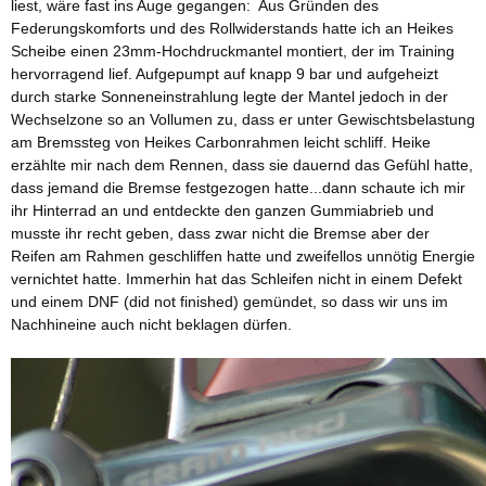
liest, wäre fast ins Auge gegangen: Aus Gründen des
Federungskomforts und des Rollwiderstands hatte ich an Heikes
Scheibe einen 23mm-Hochdruckmantel montiert, der im Training
hervorragend lief. Aufgepumpt auf knapp 9 bar und aufgeheizt
durch starke Sonneneinstrahlung legte der Mantel jedoch in der
Wechselzone so an Vollumen zu, dass er unter Gewischtsbelastung
am Bremssteg von Heikes Carbonrahmen leicht schliff. Heike
erzählte mir nach dem Rennen, dass sie dauernd das Gefühl hatte,
dass jemand die Bremse festgezogen hatte...dann schaute ich mir
ihr Hinterrad an und entdeckte den ganzen Gummiabrieb und
musste ihr recht geben, dass zwar nicht die Bremse aber der
Reifen am Rahmen geschliffen hatte und zweifellos unnötig Energie
vernichtet hatte. Immerhin hat das Schleifen nicht in einem Defekt
und einem DNF (did not finished) gemündet, so dass wir uns im
Nachhineine auch nicht beklagen dürfen.