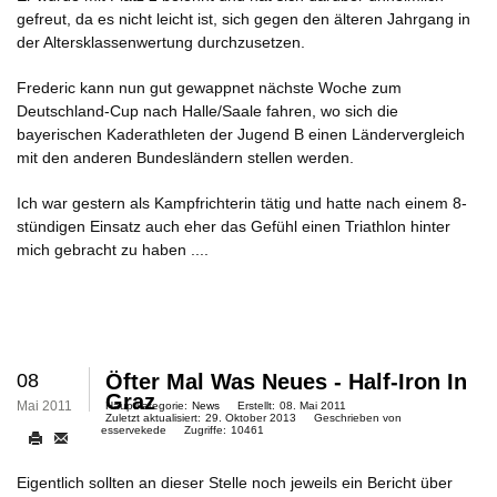
gefreut, da es nicht leicht ist, sich gegen den älteren Jahrgang in
der Altersklassenwertung durchzusetzen.
Frederic kann nun gut gewappnet nächste Woche zum
Deutschland-Cup nach Halle/Saale fahren, wo sich die
bayerischen Kaderathleten der Jugend B einen Ländervergleich
mit den anderen Bundesländern stellen werden.
Ich war gestern als Kampfrichterin tätig und hatte nach einem 8-
stündigen Einsatz auch eher das Gefühl einen Triathlon hinter
mich gebracht zu haben ....
08
Öfter Mal Was Neues - Half-Iron In
Graz
Mai 2011
Hauptkategorie:
News
Erstellt:
08. Mai 2011
Zuletzt aktualisiert:
29. Oktober 2013
Geschrieben von
esservekede
Zugriffe:
10461
Eigentlich sollten an dieser Stelle noch jeweils ein Bericht über