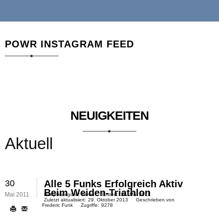
POWR INSTAGRAM FEED
NEUIGKEITEN
Aktuell
30
Alle 5 Funks Erfolgreich Aktiv
Beim Weiden-Triathlon
Mai 2011
Hauptkategorie:
News
Erstellt:
30. Mai 2011
Zuletzt aktualisiert:
29. Oktober 2013
Geschrieben von
Frederic Funk
Zugriffe:
9278