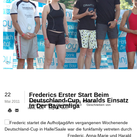
22
Frederics Erster Start Beim
Deutschland-Cup, Haralds Einsatz
Mai 2011
Hauptkategorie:
News
Erstellt:
22. Mai 2011
In Der Bayernliga
Zuletzt aktualisiert:
29. Oktober 2013
Geschrieben von
Heifu, Hafu
Zugriffe:
8957
Am vergangenen Wochenende
Deutschland-Cup in Halle/Saale
war die funkfamily vetreten durch
Frederic, Anna-Marie und Harald