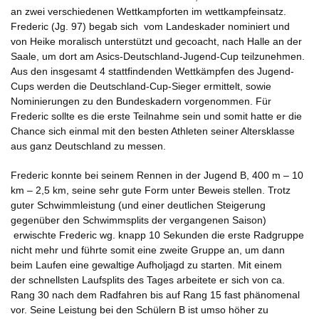
an zwei verschiedenen Wettkampforten im wettkampfeinsatz.
Frederic (Jg. 97) begab sich vom Landeskader nominiert und
von Heike moralisch unterstützt und gecoacht, nach Halle an der
Saale, um dort am Asics-Deutschland-Jugend-Cup teilzunehmen.
Aus den insgesamt 4 stattfindenden Wettkämpfen des Jugend-
Cups werden die Deutschland-Cup-Sieger ermittelt, sowie
Nominierungen zu den Bundeskadern vorgenommen. Für
Frederic sollte es die erste Teilnahme sein und somit hatte er die
Chance sich einmal mit den besten Athleten seiner Altersklasse
aus ganz Deutschland zu messen.
Frederic konnte bei seinem Rennen in der Jugend B, 400 m – 10
km – 2,5 km, seine sehr gute Form unter Beweis stellen. Trotz
guter Schwimmleistung (und einer deutlichen Steigerung
gegenüber den Schwimmsplits der vergangenen Saison)
erwischte Frederic wg. knapp 10 Sekunden die erste Radgruppe
nicht mehr und führte somit eine zweite Gruppe an, um dann
beim Laufen eine gewaltige Aufholjagd zu starten. Mit einem
der schnellsten Laufsplits des Tages arbeitete er sich von ca.
Rang 30 nach dem Radfahren bis auf Rang 15 fast phänomenal
vor. Seine Leistung bei den Schülern B ist umso höher zu