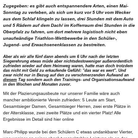
Zugegeben: es gibt auch entspannendere Arten, einen Mai-
Sonntag zu verleben, als sich um kurz vor 5 Uhr vom Wecker
aus dem Schlaf klingeln zu lassen, drei Stunden mit dem Auto
und 5 Rädern auf dem Dach/ im Kofferraum drei Stunden in die
Oberpfalz zu fahren, um dort mehrere logistisch nicht eben
unaufwändige Triathlon-Wettbewerbe in den Schüler-,
Jugend- und Erwachsenenklassen zu bestreiten.
Aber als wir alle fünf dann abends um 6 Uhr nach der letzten
Siegerehrung etwas müde aber nichtsdestoweniger außerordentlich
zufrieden wieder auf dem Heimweg waren, hatte man doch trotzdem
das nicht mit Geld zu erkaufende Gefühl: "das war es wert". Und
zwar nicht nur in Bezug auf den zu verschmerzenden Aufwand an
diesem
Tag sondern auch den Trainings- und Organisationsaufwand
in den Wochen und Monaten zuvor
.
Mit der Plazierungsausbeute nur unserer Familie wäre auch
mancher ambitionierte Verein zufrieden: 5 Leute am Start,
Gesamtsieger Damen, Gesamtsieger Herren, zwei erste Plätze in
der Altersklasse, zwei zweite Plätze und ein vierter Platz! Alle
Ergebnisse im Detail sind
hier online
Marc-Philipp wurde bei den Schülern C etwas undankbarer Vierter,