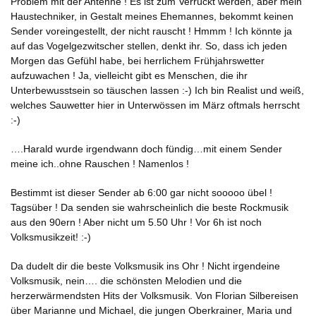
Problem mit der Antenne ! Es ist zum Verrückt werden, aber mein
Haustechniker, in Gestalt meines Ehemannes, bekommt keinen
Sender voreingestellt, der nicht rauscht ! Hmmm ! Ich könnte ja
auf das Vogelgezwitscher stellen, denkt ihr. So, dass ich jeden
Morgen das Gefühl habe, bei herrlichem Frühjahrswetter
aufzuwachen ! Ja, vielleicht gibt es Menschen, die ihr
Unterbewusstsein so täuschen lassen :-) Ich bin Realist und weiß,
welches Sauwetter hier in Unterwössen im März oftmals herrscht
:-)
….Harald wurde irgendwann doch fündig…mit einem Sender
meine ich..ohne Rauschen ! Namenlos !
Bestimmt ist dieser Sender ab 6:00 gar nicht sooooo übel !
Tagsüber ! Da senden sie wahrscheinlich die beste Rockmusik
aus den 90ern ! Aber nicht um 5.50 Uhr ! Vor 6h ist noch
Volksmusikzeit! :-)
Da dudelt dir die beste Volksmusik ins Ohr ! Nicht irgendeine
Volksmusik, nein…. die schönsten Melodien und die
herzerwärmendsten Hits der Volksmusik. Von Florian Silbereisen
über Marianne und Michael, die jungen Oberkrainer, Maria und