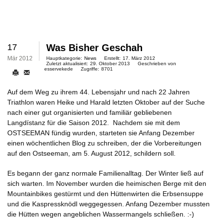
17
Was Bisher Geschah
Mär 2012
Hauptkategorie:
News
Erstellt:
17. März 2012
Zuletzt aktualisiert:
29. Oktober 2013
Geschrieben von
esservekede
Zugriffe:
8701
Auf dem Weg zu ihrem 44. Lebensjahr und nach 22 Jahren
Triathlon waren Heike und Harald letzten Oktober auf der Suche
nach einer gut organisierten und familiär gebliebenen
Langdístanz für die Saison 2012. Nachdem sie mit dem
OSTSEEMAN fündig wurden, starteten sie Anfang Dezember
einen wöchentlichen Blog zu schreiben, der die Vorbereitungen
auf den Ostseeman, am 5. August 2012, schildern soll.
Es begann der ganz normale Familienalltag. Der Winter ließ auf
sich warten. Im November wurden die heimischen Berge mit den
Mountainbikes gestürmt und den Hüttenwirten die Erbsensuppe
und die Kaspressknödl weggegessen. Anfang Dezember mussten
die Hütten wegen angeblichen Wassermangels schließen. :-)