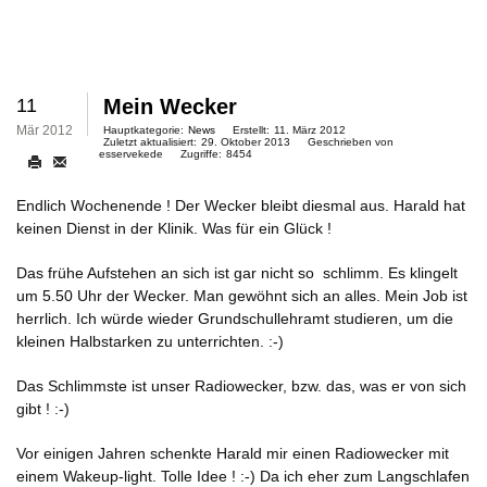
11
Mein Wecker
Mär 2012
Hauptkategorie:
News
Erstellt:
11. März 2012
Zuletzt aktualisiert:
29. Oktober 2013
Geschrieben von
esservekede
Zugriffe:
8454
Endlich Wochenende ! Der Wecker bleibt diesmal aus. Harald hat
keinen Dienst in der Klinik. Was für ein Glück !
Das frühe Aufstehen an sich ist gar nicht so schlimm. Es klingelt
um 5.50 Uhr der Wecker. Man gewöhnt sich an alles. Mein Job ist
herrlich. Ich würde wieder Grundschullehramt studieren, um die
kleinen Halbstarken zu unterrichten. :-)
Das Schlimmste ist unser Radiowecker, bzw. das, was er von sich
gibt ! :-)
Vor einigen Jahren schenkte Harald mir einen Radiowecker mit
einem Wakeup-light. Tolle Idee ! :-) Da ich eher zum Langschlafen