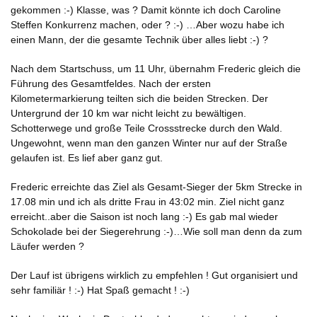
gekommen :-) Klasse, was ? Damit könnte ich doch Caroline
Steffen Konkurrenz machen, oder ? :-) …Aber wozu habe ich
einen Mann, der die gesamte Technik über alles liebt :-) ?
Nach dem Startschuss, um 11 Uhr, übernahm Frederic gleich die
Führung des Gesamtfeldes. Nach der ersten
Kilometermarkierung teilten sich die beiden Strecken. Der
Untergrund der 10 km war nicht leicht zu bewältigen.
Schotterwege und große Teile Crossstrecke durch den Wald.
Ungewohnt, wenn man den ganzen Winter nur auf der Straße
gelaufen ist. Es lief aber ganz gut.
Frederic erreichte das Ziel als Gesamt-Sieger der 5km Strecke in
17.08 min und ich als dritte Frau in 43:02 min. Ziel nicht ganz
erreicht..aber die Saison ist noch lang :-) Es gab mal wieder
Schokolade bei der Siegerehrung :-)…Wie soll man denn da zum
Läufer werden ?
Der Lauf ist übrigens wirklich zu empfehlen ! Gut organisiert und
sehr familiär ! :-) Hat Spaß gemacht ! :-)