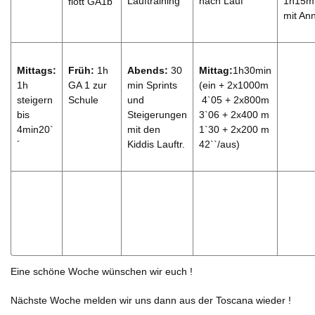
Lauftraining
nach Lauf
1h15m
flott GA1b
mit An
Mittags:
Früh:
1h
Abends:
30
Mittag:
1h30min
1h
GA 1 zur
min Sprints
(ein + 2x1000m
steigern
Schule
und
4`05 + 2x800m
bis
Steigerungen
3`06 + 2x400 m
4min20`
mit den
1`30 + 2x200 m
´
Kiddis Lauftr.
42``/aus)
Eine schöne Woche wünschen wir euch !
Nächste Woche melden wir uns dann aus der Toscana wieder !