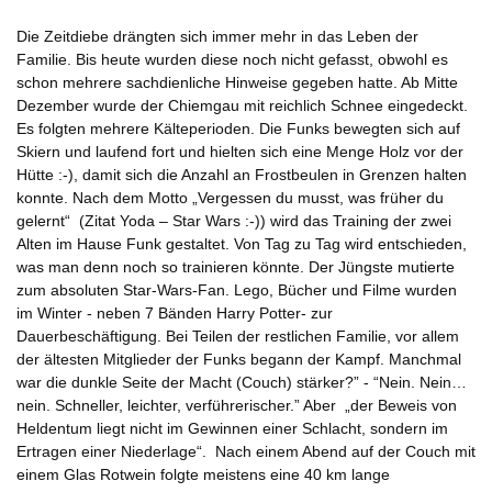
Die Zeitdiebe drängten sich immer mehr in das Leben der
Familie. Bis heute wurden diese noch nicht gefasst, obwohl es
schon mehrere sachdienliche Hinweise gegeben hatte. Ab Mitte
Dezember wurde der Chiemgau mit reichlich Schnee eingedeckt.
Es folgten mehrere Kälteperioden. Die Funks bewegten sich auf
Skiern und laufend fort und hielten sich eine Menge Holz vor der
Hütte :-), damit sich die Anzahl an Frostbeulen in Grenzen halten
konnte. Nach dem Motto „Vergessen du musst, was früher du
gelernt“ (Zitat Yoda – Star Wars :-)) wird das Training der zwei
Alten im Hause Funk gestaltet. Von Tag zu Tag wird entschieden,
was man denn noch so trainieren könnte. Der Jüngste mutierte
zum absoluten Star-Wars-Fan. Lego, Bücher und Filme wurden
im Winter - neben 7 Bänden Harry Potter- zur
Dauerbeschäftigung. Bei Teilen der restlichen Familie, vor allem
der ältesten Mitglieder der Funks begann der Kampf. Manchmal
war die dunkle Seite der Macht (Couch) stärker?” - “Nein. Nein…
nein. Schneller, leichter, verführerischer.” Aber „der Beweis von
Heldentum liegt nicht im Gewinnen einer Schlacht, sondern im
Ertragen einer Niederlage“. Nach einem Abend auf der Couch mit
einem Glas Rotwein folgte meistens eine 40 km lange