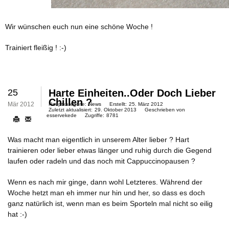
Wir wünschen euch nun eine schöne Woche !
Trainiert fleißig ! :-)
25
Harte Einheiten..oder Doch Lieber
Chillen ?
Mär 2012
Hauptkategorie:
News
Erstellt:
25. März 2012
Zuletzt aktualisiert:
29. Oktober 2013
Geschrieben von
esservekede
Zugriffe:
8781
Was macht man eigentlich in unserem Alter lieber ? Hart
trainieren oder lieber etwas länger und ruhig durch die Gegend
laufen oder radeln und das noch mit Cappuccinopausen ?
Wenn es nach mir ginge, dann wohl Letzteres. Während der
Woche hetzt man eh immer nur hin und her, so dass es doch
ganz natürlich ist, wenn man es beim Sporteln mal nicht so eilig
hat :-)