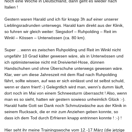
Noch eine Woche in Deutschland, dann geht es wieder nach
Italien !
Gestern waren Harald und ich für knapp 3h auf einer unserer
Lieblingsradrunden unterwegs. Harald kam direkt aus der Klinik,
so fuhren wir gleich weiter: Siegsdorf – Ruhpolding – Reit im
Winkl – Kössen – Unterwössen (ca. 80 km).
Super …wenn es zwischen Ruhpolding und Reit im Winkl nicht
ungefähr 10 Grad kälter gewesen wäre, als in Unterwössen und
ich optimisterweise nicht mit Dreiviertel-Hose, dünnen
Handschuhen und ohne Überschuhe unterwegs gewesen wäre.
Klar, wer um diese Jahreszeit mit dem Rad nach Ruhpolding
fährt, sollte wissen, auf was er sich einlässt und ist selbst schuld,
wenn er dann friert!:-) Gelegntlich wird man, wenn's dumm läuft,
dort noch im Mai von einem Schneesturm überrascht ! Also, wenn
man es so sieht, hatten wir gestern sowieso unheimlich Glück :-).
Harald hatte Gott sei Dank noch Schmutzwäsche aus der Klinik in
seinem Rucksack, die er mir zum Anziehen geben konnte, so
dass ich dem Tod durch Erfrieren knapp entrinnen konnte ! :-) !
Hier seht ihr meine Trainingswoche vom 12.-17.März (die jetzige