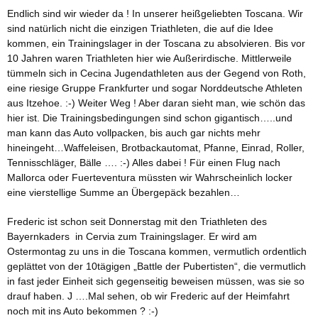
Endlich sind wir wieder da ! In unserer heißgeliebten Toscana. Wir
sind natürlich nicht die einzigen Triathleten, die auf die Idee
kommen, ein Trainingslager in der Toscana zu absolvieren. Bis vor
10 Jahren waren Triathleten hier wie Außerirdische. Mittlerweile
tümmeln sich in Cecina Jugendathleten aus der Gegend von Roth,
eine riesige Gruppe Frankfurter und sogar Norddeutsche Athleten
aus Itzehoe. :-) Weiter Weg ! Aber daran sieht man, wie schön das
hier ist. Die Trainingsbedingungen sind schon gigantisch…..und
man kann das Auto vollpacken, bis auch gar nichts mehr
hineingeht…Waffeleisen, Brotbackautomat, Pfanne, Einrad, Roller,
Tennisschläger, Bälle …. :-) Alles dabei ! Für einen Flug nach
Mallorca oder Fuerteventura müssten wir Wahrscheinlich locker
eine vierstellige Summe an Übergepäck bezahlen…
Frederic ist schon seit Donnerstag mit den Triathleten des
Bayernkaders in Cervia zum Trainingslager. Er wird am
Ostermontag zu uns in die Toscana kommen, vermutlich ordentlich
geplättet von der 10tägigen „Battle der Pubertisten“, die vermutlich
in fast jeder Einheit sich gegenseitig beweisen müssen, was sie so
drauf haben. J ….Mal sehen, ob wir Frederic auf der Heimfahrt
noch mit ins Auto bekommen ? :-)