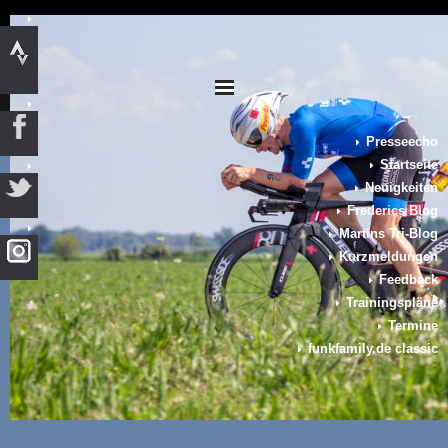
Presseecho
Startseite
Neuigkeiten
Frederics Blog
Martins Tri-Blog
Kurzmeldungen
Feedback
Trainingspläne
Termine
funkfamily.de classic