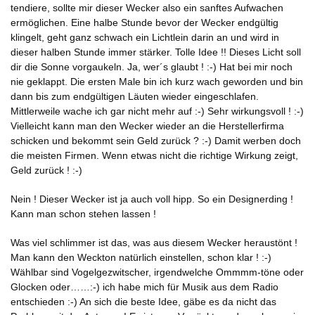
tendiere, sollte mir dieser Wecker also ein sanftes Aufwachen
ermöglichen. Eine halbe Stunde bevor der Wecker endgültig
klingelt, geht ganz schwach ein Lichtlein darin an und wird in
dieser halben Stunde immer stärker. Tolle Idee !! Dieses Licht soll
dir die Sonne vorgaukeln. Ja, wer´s glaubt ! :-) Hat bei mir noch
nie geklappt. Die ersten Male bin ich kurz wach geworden und bin
dann bis zum endgültigen Läuten wieder eingeschlafen.
Mittlerweile wache ich gar nicht mehr auf :-) Sehr wirkungsvoll ! :-)
Vielleicht kann man den Wecker wieder an die Herstellerfirma
schicken und bekommt sein Geld zurück ? :-) Damit werben doch
die meisten Firmen. Wenn etwas nicht die richtige Wirkung zeigt,
Geld zurück ! :-)
Nein ! Dieser Wecker ist ja auch voll hipp. So ein Designerding !
Kann man schon stehen lassen !
Was viel schlimmer ist das, was aus diesem Wecker heraustönt !
Man kann den Weckton natürlich einstellen, schon klar ! :-)
Wählbar sind Vogelgezwitscher, irgendwelche Ommmm-töne oder
Glocken oder……:-) ich habe mich für Musik aus dem Radio
entschieden :-) An sich die beste Idee, gäbe es da nicht das