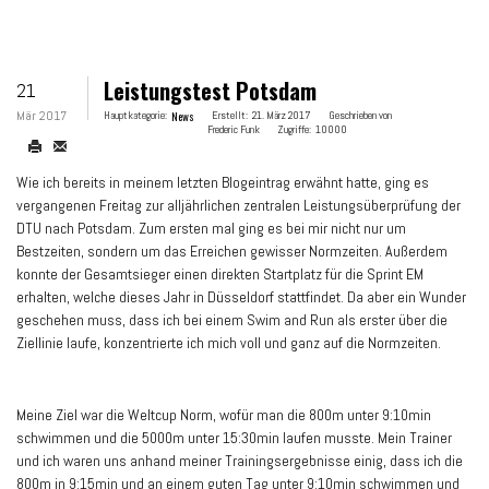
Leistungstest Potsdam
21
Mär 2017
Hauptkategorie:
News
Erstellt:
21. März 2017
Geschrieben von
Frederic Funk
Zugriffe:
10000
Wie ich bereits in meinem letzten Blogeintrag erwähnt hatte, ging es
vergangenen Freitag zur alljährlichen zentralen Leistungsüberprüfung der
DTU nach Potsdam. Zum ersten mal ging es bei mir nicht nur um
Bestzeiten, sondern um das Erreichen gewisser Normzeiten. Außerdem
konnte der Gesamtsieger einen direkten Startplatz für die Sprint EM
erhalten, welche dieses Jahr in Düsseldorf stattfindet. Da aber ein Wunder
geschehen muss, dass ich bei einem Swim and Run als erster über die
Ziellinie laufe, konzentrierte ich mich voll und ganz auf die Normzeiten.
Meine Ziel war die Weltcup Norm, wofür man die 800m unter 9:10min
schwimmen und die 5000m unter 15:30min laufen musste. Mein Trainer
und ich waren uns anhand meiner Trainingsergebnisse einig, dass ich die
800m in 9:15min und an einem guten Tag unter 9:10min schwimmen und