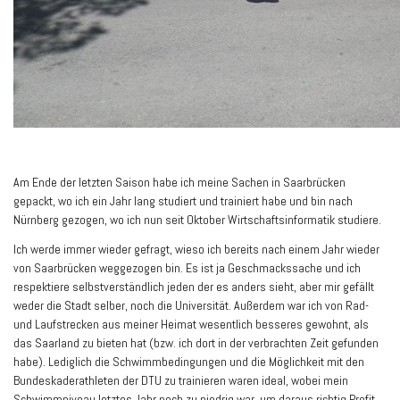
Am Ende der letzten Saison habe ich meine Sachen in Saarbrücken
gepackt, wo ich ein Jahr lang studiert und trainiert habe und bin nach
Nürnberg gezogen, wo ich nun seit Oktober Wirtschaftsinformatik studiere.
Ich werde immer wieder gefragt, wieso ich bereits nach einem Jahr wieder
von Saarbrücken weggezogen bin. Es ist ja Geschmackssache und ich
respektiere selbstverständlich jeden der es anders sieht, aber mir gefällt
weder die Stadt selber, noch die Universität. Außerdem war ich von Rad-
und Laufstrecken aus meiner Heimat wesentlich besseres gewohnt, als
das Saarland zu bieten hat (bzw. ich dort in der verbrachten Zeit gefunden
habe). Lediglich die Schwimmbedingungen und die Möglichkeit mit den
Bundeskaderathleten der DTU zu trainieren waren ideal, wobei mein
Schwimmniveau letztes Jahr noch zu niedrig war, um daraus richtig Profit