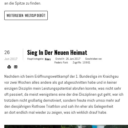
an die Spitze zu finden.
WEITERLESEN: WELTCUP DEBÜT
Sieg In Der Neuen Heimat
26
Jun 2017
Hauptkategorie:
News
Erstellt:
26. Juni 2017
Geschrieben von
Frederic Funk
Zugriffe:
10861
Nachdem ich beim Eröffnungswettkampf der 1. Bundesliga im Kraichgau
vor zwei Wochen alles andere als gut abgeschnitten habe und in keiner
einzigen Disziplin mein Leistungspotential abrufen konnte, was nicht sehr
oft passiert, da meist wenigstens eine der drei Disziplinen gut geht, war ich
trotzdem nicht großartig demotiviert, sondern freute mich umso mehr auf
den diesjährigen Rothsee Triathlon und sah ihn eher als Gelegenheit
an dort endlich mal wieder zu zeigen, was ich wirklich drauf habe.