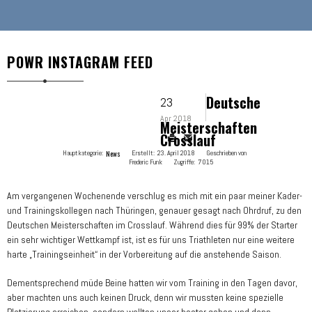
POWR INSTAGRAM FEED
Deutsche
23
Apr 2018
Meisterschaften
Crosslauf
Hauptkategorie:
News
Erstellt:
23. April 2018
Geschrieben von
Frederic Funk
Zugriffe:
7015
Am vergangenen Wochenende verschlug es mich mit ein paar meiner Kader-
und Trainingskollegen nach Thüringen, genauer gesagt nach Ohrdruf, zu den
Deutschen Meisterschaften im Crosslauf. Während dies für 99% der Starter
ein sehr wichtiger Wettkampf ist, ist es für uns Triathleten nur eine weitere
harte „Trainingseinheit“ in der Vorbereitung auf die anstehende Saison.
Dementsprechend müde Beine hatten wir vom Training in den Tagen davor,
aber machten uns auch keinen Druck, denn wir mussten keine spezielle
Platzierung erreichen, sondern wollten unser bester geben und dann