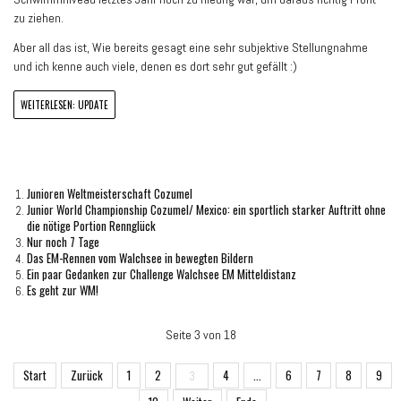
zu ziehen.
Aber all das ist, Wie bereits gesagt eine sehr subjektive Stellungnahme
und ich kenne auch viele, denen es dort sehr gut gefällt :)
WEITERLESEN: UPDATE
Junioren Weltmeisterschaft Cozumel
Junior World Championship Cozumel/ Mexico: ein sportlich starker Auftritt ohne
die nötige Portion Rennglück
Nur noch 7 Tage
Das EM-Rennen vom Walchsee in bewegten Bildern
Ein paar Gedanken zur Challenge Walchsee EM Mitteldistanz
Es geht zur WM!
Seite 3 von 18
Start
Zurück
1
2
4
...
6
7
8
9
3