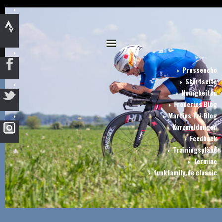
Presseecho
Startseite
Neuigkeiten
Frederics Blog
Martins Tri-Blog
Kurzmeldungen
Feedback
Trainingspläne
Termine
funkfamily.de classic