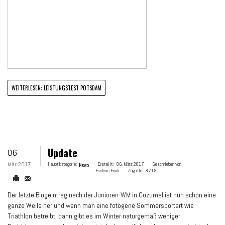
WEITERLESEN: LEISTUNGSTEST POTSDAM
Update
06
Mär 2017
Hauptkategorie:
News
Erstellt:
06. März 2017
Geschrieben von
Frederic Funk
Zugriffe:
8719
Der letzte Blogeintrag nach der Junioren-WM in Cozumel ist nun schon eine
ganze Weile her und wenn man eine fotogene Sommersportart wie
Triathlon betreibt, dann gibt es im Winter naturgemäß weniger