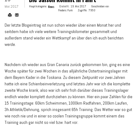
Mai 2017
Hauptkategorie:
News
Erstellt:
19. Mai 2017
Geschrieben von
Frederic Funk
Zugriffe:
7950
Der letzte Blogeintrag ist nun schon wieder über einen Monat her und
seitdem habe ich viele weitere Trainingskilometer gesammelt und
außerdem stand wieder ein Wettkampf an über den ich euch berichten
werde.
Nachdem ich wieder aus Gran Canaria zurück gekommen bin, ging es eine
Woche später für zwei Wochen in das alljährliche Ostertrainingslager mit
dem Bayern Kader in die Toskana. Zu diesem Zeitpunkt vor zwei Jahren
hatte ich eine Schienbeinverletzung und letztes Jahr war ich die komplette
zweite Woche krank, also war ich sehr froh darüber dieses Trainingslager
endlich wieder komplett durchziehen zu können. Hier ein paar Zahlen für die
15 Trainingstage: 60km Schwimmen, 1000km Radfahren, 200km Laufen,
3h Athletik/Dehnung, sprich insgesamt 65h Training. Das Wetter war so gut
wie noch nie und in einer so coolen Trainingsgruppe kommt einem das
Training auch gar nicht so viel bzw. hart vor.