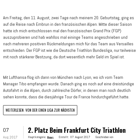
Am Freitag, den 11. August, zwei Tage nach meinem 20. Geburtstag, ging es
auf die Reise nach Embrun in den französischen Alpen. Mitte dieser Saison
hatte ich mich entschlossen mal den französischen Grand Prix (FGP)
auszuprobieren und hab wahllos mal eininge Teams angeschrieben und
nach mehreren positiven Rückmeldungen mich für das Team aus Versailles
entschieden. Der FGP ist wie die Deutsche Triathlon Bundesliga, nur teilweise
mit noch stärkerer Bestzung, da dort wesentlich mehr Geld im Spiel ist.
Mit Lufthansa flog ich dann von München nach Lyon, wo ich vom Team
Manager Tibo empfangen wurde. Danach ging es noch auf eine dreistündige
Autofahrt in die Alpen, durch zahlreiche Dörfer, in denen man noch deutlich
sehen konnte, dass die diesjährige Tour de France hindurchgeführt hatte.
WEITERLESEN: VON DER EINEN LIGA ZUR NÄCHSTEN
2. Platz Beim Frankfurt City Triathlon
07
Aug 2017
Hauptkategorie:
News
Erstellt:
07. August 2017
Geschrieben von