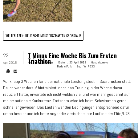
WEITERLESEN: DEUTSCHE MEISTERSCHAFTEN CROSSLAUF
T Minus Eine Woche Bis Zum Ersten
23
Triathlon
Apr 2018
Hauptkategorie:
News
Erstellt:
23. April 2018
Geschrieben von
Frederic Funk
Zugriffe:
7033
Vor knapp 3 Wochen fand der nationale Leistungstest in Saarbrücken statt.
Da ich weder darauf hintrainiert, noch das Training in der Woche davor
reduziert hatte, erwartete ich nicht wirklich viel und war mehr gespannt auf
meine nationale Konkurrenz. Trotzdem wäre ich beim Schwimmen gerne
schneller gewesen. Das Laufen war den Bedingungen entsprechend dafür
umso besser und ich hatte sogar die viertschnellste Laufzeit der Elite/U23.