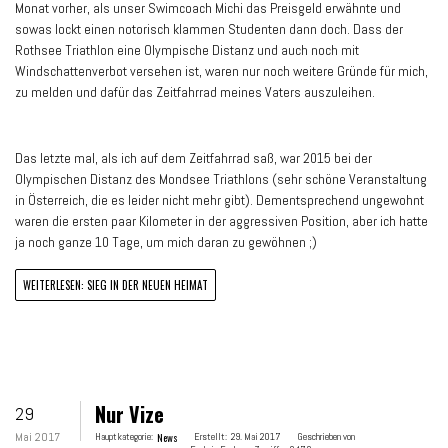
Monat vorher, als unser Swimcoach Michi das Preisgeld erwähnte und
sowas lockt einen notorisch klammen Studenten dann doch. Dass der
Rothsee Triathlon eine Olympische Distanz und auch noch mit
Windschattenverbot versehen ist, waren nur noch weitere Gründe für mich,
zu melden und dafür das Zeitfahrrad meines Vaters auszuleihen.
Das letzte mal, als ich auf dem Zeitfahrrad saß, war 2015 bei der
Olympischen Distanz des Mondsee Triathlons (sehr schöne Veranstaltung
in Österreich, die es leider nicht mehr gibt). Dementsprechend ungewohnt
waren die ersten paar Kilometer in der aggressiven Position, aber ich hatte
ja noch ganze 10 Tage, um mich daran zu gewöhnen ;)
WEITERLESEN: SIEG IN DER NEUEN HEIMAT
Nur Vize
29
Mai 2017
Hauptkategorie:
News
Erstellt:
29. Mai 2017
Geschrieben von